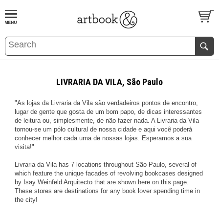
BOOK
S
EVENTS AND FEATURE
S
LIVRARIA DA VILA, São Paulo
"As lojas da Livraria da Vila são verdadeiros pontos de encontro,
lugar de gente que gosta de um bom papo, de dicas interessantes
de leitura ou, simplesmente, de não fazer nada. A Livraria da Vila
tornou-se um pólo cultural de nossa cidade e aqui você poderá
conhecer melhor cada uma de nossas lojas. Esperamos a sua
visita!"
Livraria da Vila has 7 locations throughout São Paulo, several of
which feature the unique facades of revolving bookcases designed
by Isay Weinfeld Arquitecto that are shown here on this page.
These stores are destinations for any book lover spending time in
the city!